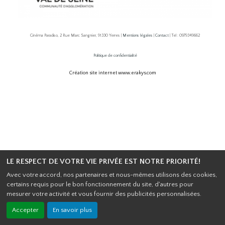
Cinéma Paradiso, 2 Rue Marc Sangnier, 91330 Yerres |
Mentions légales
|
Contact
| Tel : 0979349662
Politique de confidentialité
Création site internet www.erakys.com
LE RESPECT DE VOTRE VIE PRIVÉE EST NOTRE PRIORITÉ!
Avec votre accord, nos partenaires et nous-mêmes utilisons des cookies,
certains requis pour le bon fonctionnement du site, d'autres pour
mesurer votre activité et vous fournir des publicités personnalisées.
Accepter
En savoir plus