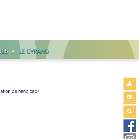
UES
LE CYRANO
uation de handicap)