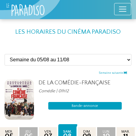
LES HORAIRES DU CINÉMA PARADISO
Semaine suivante
DE LA COMÉDIE-FRANÇAISE
Comédie | 01h12
Bande-annonce
MER.
JEU.
VEN.
SAM.
DIM.
LUN.
MAR.