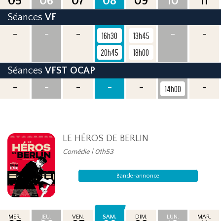
05
06
07
08
09
10
11
Séances
VF
-
-
-
-
-
16h30
13h45
20h45
18h00
Séances
VFST OCAP
-
-
-
-
-
-
14h00
LE HÉROS DE BERLIN
Comédie | 01h53
Bande-annonce
MER.
JEU.
VEN.
SAM.
DIM.
LUN.
MAR.