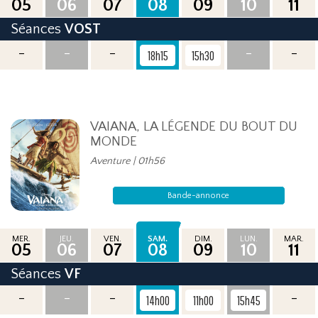
05
06
07
08
09
10
11
Séances
VOST
-
-
-
-
-
18h15
15h30
VAIANA, LA LÉGENDE DU BOUT DU
MONDE
Aventure | 01h56
Bande-annonce
MER.
JEU.
VEN.
SAM.
DIM.
LUN.
MAR.
05
06
07
08
09
10
11
Séances
VF
-
-
-
-
14h00
11h00
15h45