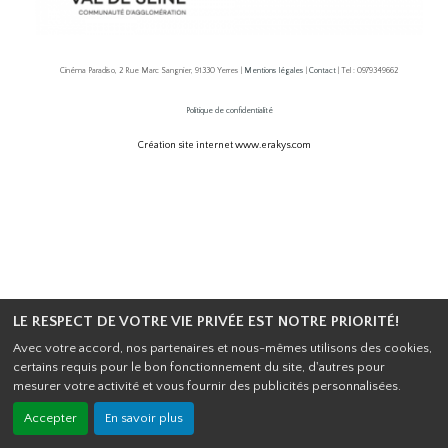
Cinéma Paradiso, 2 Rue Marc Sangnier, 91330 Yerres |
Mentions légales
|
Contact
| Tel : 0979349662
Politique de confidentialité
Création site internet www.erakys.com
LE RESPECT DE VOTRE VIE PRIVÉE EST NOTRE PRIORITÉ!
Avec votre accord, nos partenaires et nous-mêmes utilisons des cookies,
certains requis pour le bon fonctionnement du site, d'autres pour
mesurer votre activité et vous fournir des publicités personnalisées.
Accepter
En savoir plus