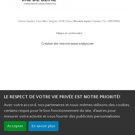
Cinéma Paradiso, 2 Rue Marc Sangnier, 91330 Yerres |
Mentions légales
|
Contact
| Tel : 0979349662
Politique de confidentialité
Création site internet www.erakys.com
LE RESPECT DE VOTRE VIE PRIVÉE EST NOTRE PRIORITÉ!
Avec votre accord, nos partenaires et nous-mêmes utilisons des cookies,
certains requis pour le bon fonctionnement du site, d'autres pour
mesurer votre activité et vous fournir des publicités personnalisées.
Accepter
En savoir plus