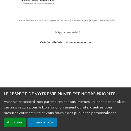
Cinéma Paradiso, 2 Rue Marc Sangnier, 91330 Yerres |
Mentions légales
|
Contact
| Tel : 0979349662
Politique de confidentialité
Création site internet www.erakys.com
LE RESPECT DE VOTRE VIE PRIVÉE EST NOTRE PRIORITÉ!
Avec votre accord, nos partenaires et nous-mêmes utilisons des cookies,
certains requis pour le bon fonctionnement du site, d'autres pour
mesurer votre activité et vous fournir des publicités personnalisées.
Accepter
En savoir plus