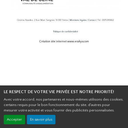
Cinéma Paradiso, 2 Rue Marc Sangnier, 91330 Yerres |
Mentions légales
|
Contact
| Tel : 0979349662
Politique de confidentialité
Création site internet www.erakys.com
LE RESPECT DE VOTRE VIE PRIVÉE EST NOTRE PRIORITÉ!
Avec votre accord, nos partenaires et nous-mêmes utilisons des cookies,
certains requis pour le bon fonctionnement du site, d'autres pour
mesurer votre activité et vous fournir des publicités personnalisées.
Accepter
En savoir plus