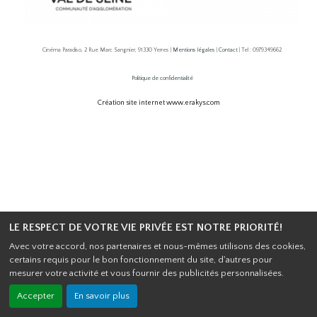
Cinéma Paradiso, 2 Rue Marc Sangnier, 91330 Yerres |
Mentions légales
|
Contact
| Tel : 0979349662
Politique de confidentialité
Création site internet www.erakys.com
LE RESPECT DE VOTRE VIE PRIVÉE EST NOTRE PRIORITÉ!
Avec votre accord, nos partenaires et nous-mêmes utilisons des cookies,
certains requis pour le bon fonctionnement du site, d'autres pour
mesurer votre activité et vous fournir des publicités personnalisées.
Accepter
En savoir plus