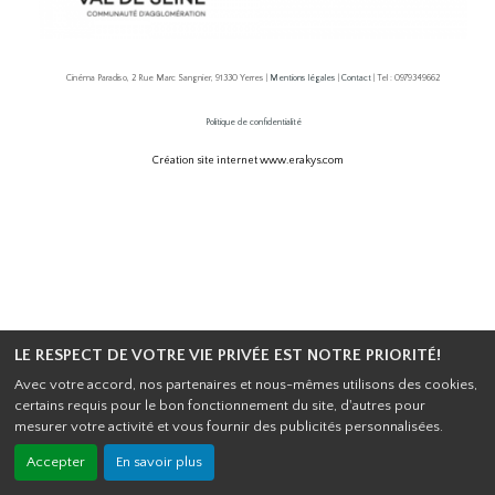
Cinéma Paradiso, 2 Rue Marc Sangnier, 91330 Yerres |
Mentions légales
|
Contact
| Tel : 0979349662
Politique de confidentialité
Création site internet www.erakys.com
LE RESPECT DE VOTRE VIE PRIVÉE EST NOTRE PRIORITÉ!
Avec votre accord, nos partenaires et nous-mêmes utilisons des cookies,
certains requis pour le bon fonctionnement du site, d'autres pour
mesurer votre activité et vous fournir des publicités personnalisées.
Accepter
En savoir plus