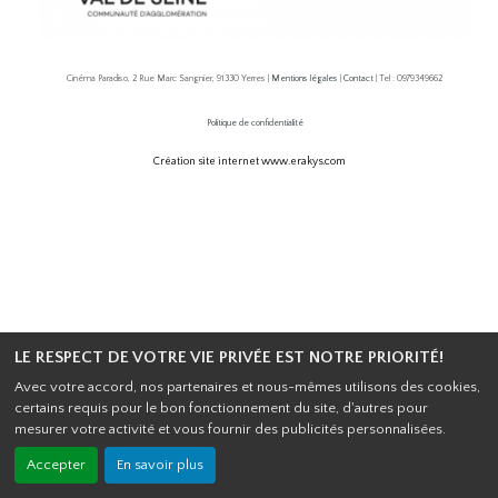
Cinéma Paradiso, 2 Rue Marc Sangnier, 91330 Yerres |
Mentions légales
|
Contact
| Tel : 0979349662
Politique de confidentialité
Création site internet www.erakys.com
LE RESPECT DE VOTRE VIE PRIVÉE EST NOTRE PRIORITÉ!
Avec votre accord, nos partenaires et nous-mêmes utilisons des cookies,
certains requis pour le bon fonctionnement du site, d'autres pour
mesurer votre activité et vous fournir des publicités personnalisées.
Accepter
En savoir plus