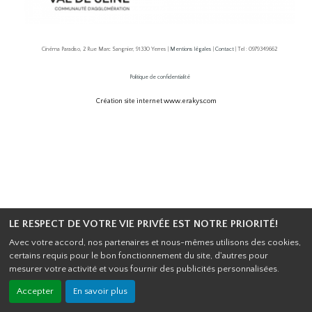
Cinéma Paradiso, 2 Rue Marc Sangnier, 91330 Yerres |
Mentions légales
|
Contact
| Tel : 0979349662
Politique de confidentialité
Création site internet www.erakys.com
LE RESPECT DE VOTRE VIE PRIVÉE EST NOTRE PRIORITÉ!
Avec votre accord, nos partenaires et nous-mêmes utilisons des cookies,
certains requis pour le bon fonctionnement du site, d'autres pour
mesurer votre activité et vous fournir des publicités personnalisées.
Accepter
En savoir plus