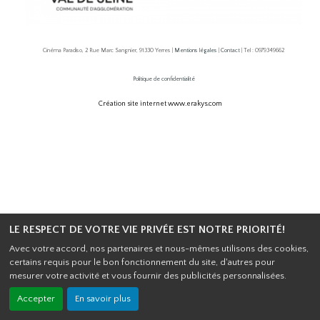
Cinéma Paradiso, 2 Rue Marc Sangnier, 91330 Yerres |
Mentions légales
|
Contact
| Tel : 0979349662
Politique de confidentialité
Création site internet www.erakys.com
LE RESPECT DE VOTRE VIE PRIVÉE EST NOTRE PRIORITÉ!
Avec votre accord, nos partenaires et nous-mêmes utilisons des cookies,
certains requis pour le bon fonctionnement du site, d'autres pour
mesurer votre activité et vous fournir des publicités personnalisées.
Accepter
En savoir plus