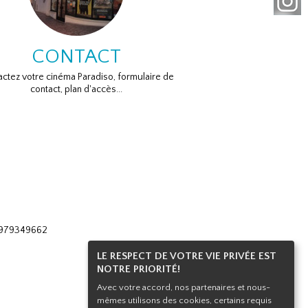
CONTACT
ctez votre cinéma Paradiso, formulaire de
contact, plan d'accès...
 0979349662
LE RESPECT DE VOTRE VIE PRIVÉE EST
NOTRE PRIORITÉ!
Avec votre accord, nos partenaires et nous-
mêmes utilisons des cookies, certains requis
Haut de page