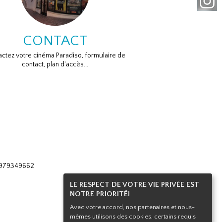
CONTACT
ctez votre cinéma Paradiso, formulaire de
contact, plan d'accès...
 0979349662
LE RESPECT DE VOTRE VIE PRIVÉE EST
NOTRE PRIORITÉ!
Avec votre accord, nos partenaires et nous-
mêmes utilisons des cookies, certains requis
Haut de page