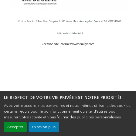
Cinéma Paradiso, 2 Rue Marc Sangnier, 91330 Yerres |
Mentions légales
|
Contact
| Tel : 0979349662
Politique de confidentialité
Création site internet www.erakys.com
LE RESPECT DE VOTRE VIE PRIVÉE EST NOTRE PRIORITÉ!
Avec votre accord, nos partenaires et nous-mêmes utilisons des cookies,
certains requis pour le bon fonctionnement du site, d'autres pour
mesurer votre activité et vous fournir des publicités personnalisées.
Accepter
En savoir plus