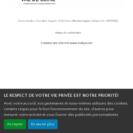
Cinéma Paradiso, 2 Rue Marc Sangnier, 91330 Yerres |
Mentions légales
|
Contact
| Tel : 0979349662
Politique de confidentialité
Création site internet www.erakys.com
LE RESPECT DE VOTRE VIE PRIVÉE EST NOTRE PRIORITÉ!
Avec votre accord, nos partenaires et nous-mêmes utilisons des cookies,
certains requis pour le bon fonctionnement du site, d'autres pour
mesurer votre activité et vous fournir des publicités personnalisées.
Accepter
En savoir plus