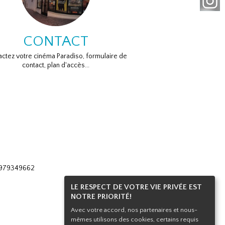
CONTACT
ctez votre cinéma Paradiso, formulaire de
contact, plan d'accès...
 0979349662
LE RESPECT DE VOTRE VIE PRIVÉE EST
NOTRE PRIORITÉ!
Avec votre accord, nos partenaires et nous-
mêmes utilisons des cookies, certains requis
Haut de page