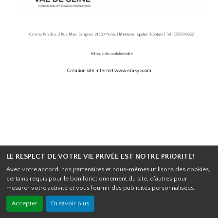
Cinéma Paradiso, 2 Rue Marc Sangnier, 91330 Yerres |
Mentions légales
|
Contact
| Tel : 0979349662
Politique de confidentialité
Création site internet www.erakys.com
LE RESPECT DE VOTRE VIE PRIVÉE EST NOTRE PRIORITÉ!
Avec votre accord, nos partenaires et nous-mêmes utilisons des cookies,
certains requis pour le bon fonctionnement du site, d'autres pour
mesurer votre activité et vous fournir des publicités personnalisées.
Accepter
En savoir plus