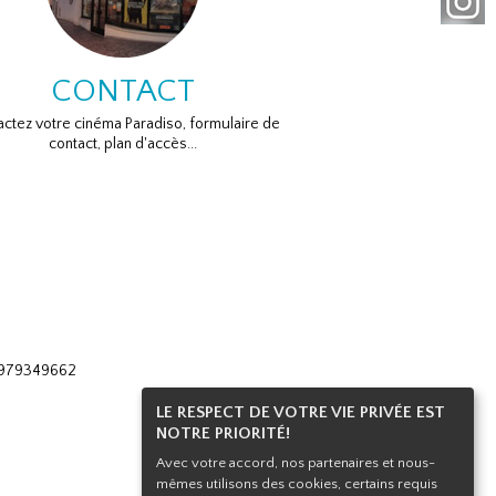
CONTACT
ctez votre cinéma Paradiso, formulaire de
contact, plan d'accès...
 0979349662
LE RESPECT DE VOTRE VIE PRIVÉE EST
NOTRE PRIORITÉ!
Avec votre accord, nos partenaires et nous-
mêmes utilisons des cookies, certains requis
Haut de page