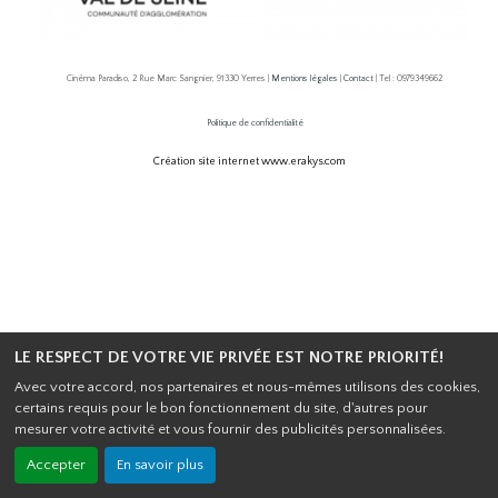
Cinéma Paradiso, 2 Rue Marc Sangnier, 91330 Yerres |
Mentions légales
|
Contact
| Tel : 0979349662
Politique de confidentialité
Création site internet www.erakys.com
LE RESPECT DE VOTRE VIE PRIVÉE EST NOTRE PRIORITÉ!
Avec votre accord, nos partenaires et nous-mêmes utilisons des cookies,
certains requis pour le bon fonctionnement du site, d'autres pour
mesurer votre activité et vous fournir des publicités personnalisées.
Accepter
En savoir plus