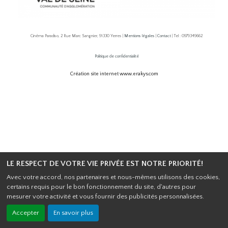
Cinéma Paradiso, 2 Rue Marc Sangnier, 91330 Yerres |
Mentions légales
|
Contact
| Tel : 0979349662
Politique de confidentialité
Création site internet www.erakys.com
LE RESPECT DE VOTRE VIE PRIVÉE EST NOTRE PRIORITÉ!
Avec votre accord, nos partenaires et nous-mêmes utilisons des cookies,
certains requis pour le bon fonctionnement du site, d'autres pour
mesurer votre activité et vous fournir des publicités personnalisées.
Accepter
En savoir plus