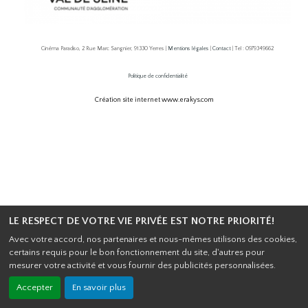
Cinéma Paradiso, 2 Rue Marc Sangnier, 91330 Yerres |
Mentions légales
|
Contact
| Tel : 0979349662
Politique de confidentialité
Création site internet www.erakys.com
LE RESPECT DE VOTRE VIE PRIVÉE EST NOTRE PRIORITÉ!
Avec votre accord, nos partenaires et nous-mêmes utilisons des cookies,
certains requis pour le bon fonctionnement du site, d'autres pour
mesurer votre activité et vous fournir des publicités personnalisées.
Accepter
En savoir plus