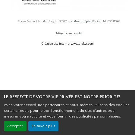
Cinéma Paradiso, 2 Rue Marc Sangnier, 91330 Yerres |
Mentions légales
|
Contact
| Tel : 0979349662
Politique de confidentialité
Création site internet www.erakys.com
LE RESPECT DE VOTRE VIE PRIVÉE EST NOTRE PRIORITÉ!
Avec votre accord, nos partenaires et nous-mêmes utilisons des cookies,
certains requis pour le bon fonctionnement du site, d'autres pour
mesurer votre activité et vous fournir des publicités personnalisées.
Accepter
En savoir plus