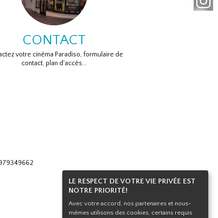
CONTACT
ctez votre cinéma Paradiso, formulaire de
contact, plan d'accès...
 0979349662
LE RESPECT DE VOTRE VIE PRIVÉE EST
NOTRE PRIORITÉ!
Avec votre accord, nos partenaires et nous-
mêmes utilisons des cookies, certains requis
Haut de page